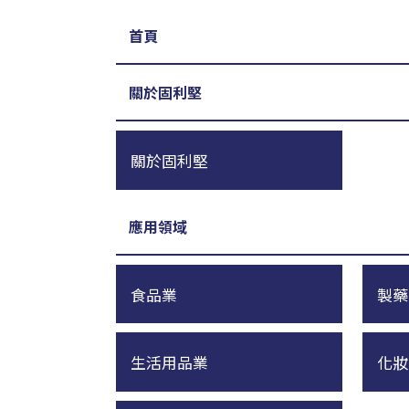
首頁
關於固利堅
關於固利堅
應用領域
食品業
製藥
生活用品業
化妝