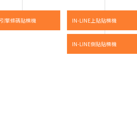
引擎條碼貼標機
IN-LINE上貼貼標機
IN-LINE側貼貼標機