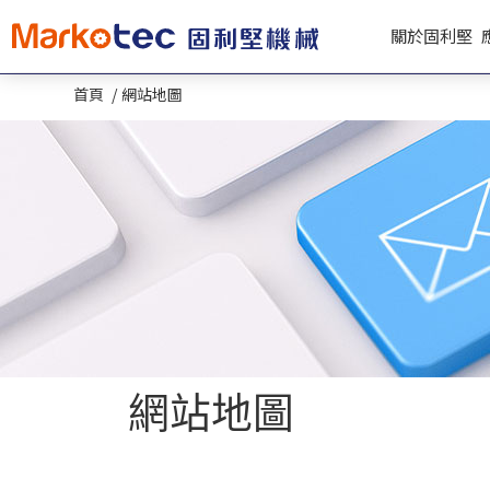
Cookie管理面板
關於固利堅
首頁
網站地圖
網站地圖