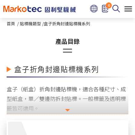
Cookie管理面板
0
首頁
貼標機類型
盒子折角封邊貼標機系列
圓瓶貼標機系列
盒子折角封邊貼標機系列
熱熔膠圓瓶及方瓶貼標機
盒子（紙盒）折角封邊貼標機，適合各種尺寸、成
立式星盤圓瓶貼標機系列
型紙盒，單／雙邊防拆封貼標。一般標籤及透明標
籤皆可適用。
臥滾式小圓瓶貼標機系列
平面上下貼式貼標機系列
固利堅盒子折角封邊貼標機特色