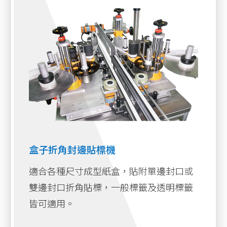
側貼式貼標機系列
伺服馬達驅動，可單折角或雙折角、上側或下
側折角皆可調整。
盒子折角封邊貼標機系列
輸送機形式為兩條皮帶式 ，盒子寬窄調整容
盒子折角封邊貼標機
易。
單雙面貼貼標機系列
固利堅盒子折角封邊貼標機可選擇
一瓶多標迴轉式貼標機系列
IN-LINE連接裝盒機，裝箱機，或OFF-LINE做
使用。
底部吸貼式貼標機系列
搭配印字機(熱燙、噴墨、熱轉印、雷射印字
盒子折角封邊貼標機
條碼貼標機系列
機)
適合各種尺寸成型紙盒，貼附單邊封口或
IN-LINE線上貼系列
雙邊封口折角貼標，一般標籤及透明標籤
皆可適用。
其他產業機械