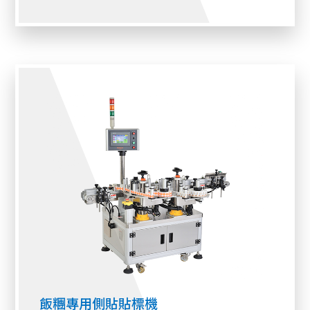
飯糰專用側貼貼標機