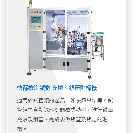
及快篩試劑專用充填、鎖蓋貼標機等產品。
側貼式貼標機系列
盒子折角封邊貼標機系列
固利堅特製產業專用機械特色
單雙面貼貼標機系列
產品標準化，零件取得快速，易於維修及保
一瓶多標迴轉式貼標機系列
養。
採用彩色觸控螢幕及PLC人機系統，操作簡
底部吸貼式貼標機系列
易，好上手。
條碼貼標機系列
快篩檢測試劑 充填、鎖蓋貼標機
IN-LINE線上貼系列
適用於試管類的產品，如快篩試劑等。試
其他產業機械
管經由自動送料到間歇式轉盤，進行微量
充填及鎖蓋，完成後做瓶蓋及瓶身的貼
快篩檢測試劑 充填、鎖蓋貼標機
標。