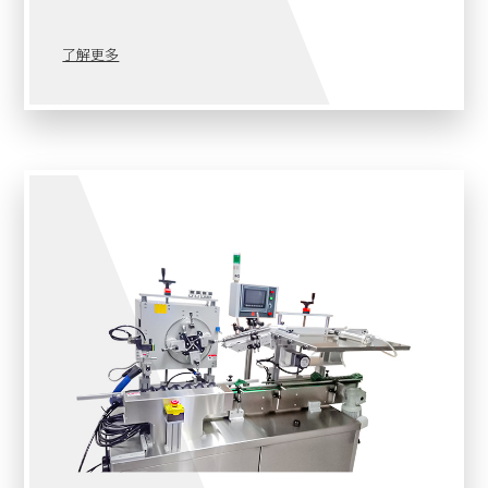
藥品說明書貼合機
了解更多
藥錠PTP泡殼數片束帶機
隱形眼鏡貼標機