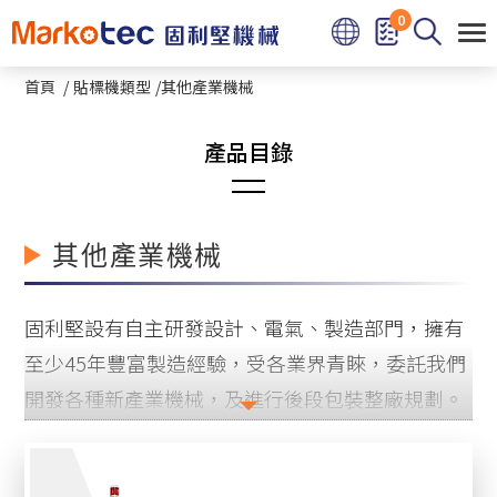
Cookie管理面板
0
首頁
貼標機類型
其他產業機械
圓瓶貼標機系列
其他產業機械
熱熔膠圓瓶及方瓶貼標機
固利堅設有自主研發設計、電氣、製造部門，擁有
立式星盤圓瓶貼標機系列
至少45年豐富製造經驗，受各業界青睞，委託我們
開發各種新產業機械，及進行後段包裝整廠規劃。
臥滾式小圓瓶貼標機系列
近期有藥品說明書(仿單)專用的說明書貼合機、隱
平面上下貼式貼標機系列
形眼鏡專用貼標機、藥錠PTP泡殼數片束帶機，以