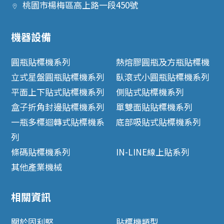
桃園市
楊梅區
高上路一段450號
機器設備
圓瓶貼標機系列
熱熔膠圓瓶及方瓶貼標機
立式星盤圓瓶貼標機系列
臥滾式小圓瓶貼標機系列
平面上下貼式貼標機系列
側貼式貼標機系列
盒子折角封邊貼標機系列
單雙面貼貼標機系列
一瓶多標迴轉式貼標機系
底部吸貼式貼標機系列
列
條碼貼標機系列
IN-LINE線上貼系列
其他產業機械
相關資訊
關於固利堅
貼標機類型