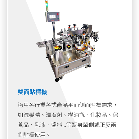
側貼式貼標機系列
特殊設計整列機構弧形瓶也可以精準貼標。
可調式輸送護欄，適用多種貼標產品尺寸。
盒子折角封邊貼標機系列
固利堅單雙面貼貼標機可選擇
單雙面貼貼標機系列
IN-LINE或OFF-LINE做使用。
雙面貼標機
搭配印字機
熱燙、噴墨、熱轉印或雷射印字
（
單面貼標機
機
。
）
雙面貼標&圓貼機構
雙面貼標機
一瓶多標迴轉式貼標機系列
適用各行業各式產品平面側面貼標需求，
底部吸貼式貼標機系列
如洗髮精、清潔劑、機油瓶、化妝品、保
養品、乳液、醬料...等瓶身單側或正反兩
條碼貼標機系列
側貼標使用。