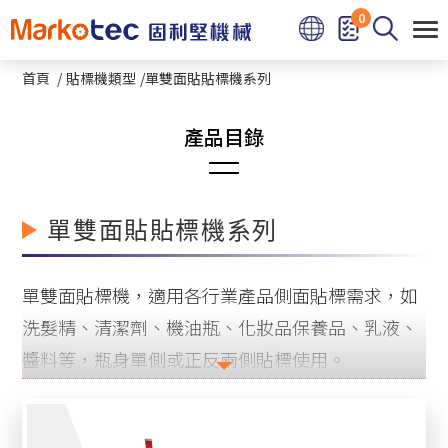
Cookie管理面板
0
首頁
貼標機類型
單雙面貼貼標機系列
圓瓶貼標機系列
單雙面貼貼標機系列
熱熔膠圓瓶及方瓶貼標機
單雙面貼標機，適用各行業產品側面貼標需求，如
立式星盤圓瓶貼標機系列
洗髮精、清潔劑、機油瓶、化妝品保養品、乳液、
醬料等，瓶身單側或正反兩側貼標使用。
臥滾式小圓瓶貼標機系列
平面上下貼式貼標機系列
固利堅單雙面貼貼標機特色