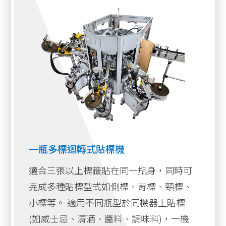
側貼式貼標機系列
固利堅一瓶多標迴轉式貼標機優勢
盒子折角封邊貼標機系列
適用同一瓶型多個不同部位貼標，及可多瓶型
單雙面貼貼標機系列
共用一機。
可以雙主機貼標，更換標籤不需停機。
一瓶多標迴轉式貼標機系列
固利堅一機多標迴轉式貼標機可選配
一瓶多標迴轉式貼標機
進出料轉盤。
底部吸貼式貼標機系列
印字機（熱燙、噴墨、熱轉印、雷射印字
一瓶多標迴轉式貼標機
條碼貼標機系列
機）。
適合三張以上標籤貼在同一瓶身，同時可
IN-LINE 或OFF-LINE做使用。
IN-LINE線上貼系列
完成多種貼標型式如側標、背標、頸標、
小標等。 適用不同瓶型於同機器上貼標
其他產業機械
(如威士忌、清酒、醬料、調味料)，一機