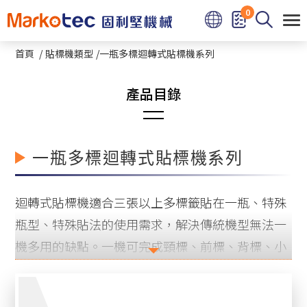
Cookie管理面板
0
首頁
貼標機類型
一瓶多標迴轉式貼標機系列
圓瓶貼標機系列
一瓶多標迴轉式貼標機系列
熱熔膠圓瓶及方瓶貼標機
迴轉式貼標機適合三張以上多標籤貼在一瓶、特殊
立式星盤圓瓶貼標機系列
瓶型、特殊貼法的使用需求，解決傳統機型無法一
機多用的缺點。一機可完成頸標、前標、背標、小
臥滾式小圓瓶貼標機系列
標，至少適用於十種以上不同瓶型如威士忌、清
平面上下貼式貼標機系列
酒、醬料、調味料等。