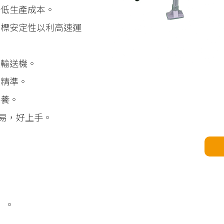
降低生產成本。
貼標安定性以利高速運
盤輸送機。
蹤精準。
保養。
簡易，好上手。
式）。