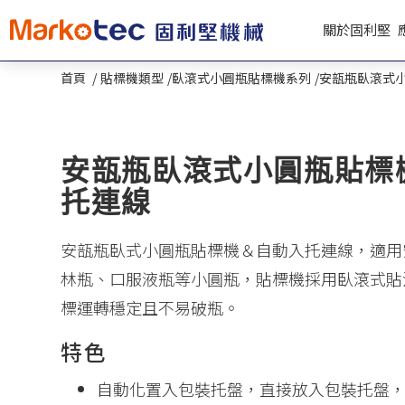
Cookie管理面板
關於固利堅
首頁
貼標機類型
臥滾式小圓瓶貼標機系列
安瓿瓶臥滾式
安瓿瓶臥滾式小圓瓶貼標
托連線
安瓿瓶臥式小圓瓶貼標機＆自動入托連線，適用
林瓶、口服液瓶等小圓瓶，貼標機採用臥滾式貼
標運轉穩定且不易破瓶。
特色
自動化置入包裝托盤，直接放入包裝托盤