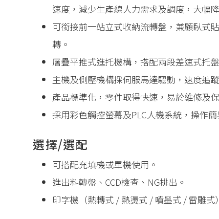
速度，減少生產線人力需求及調度，大幅
可銜接前一站立式收納流轉盤，兼顧臥式
轉。
層疊平推式進托機構，搭配兩段差速式托
主機及側壓機構採伺服馬達驅動，速度追
產品標準化，零件取得快速，易於維修及
採用彩色觸控螢幕及PLC人機系統，操作
選擇/選配
可搭配充填機或單機使用。
進出料轉盤、CCD檢查、NG排出。
印字機（熱轉式 / 熱燙式 / 噴墨式 / 雷雕