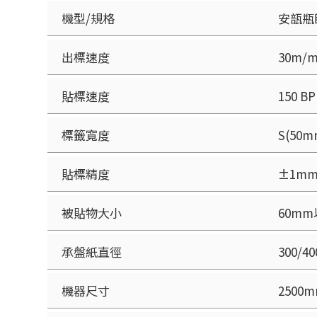
機型/規格
安瓿瓶
出標速度
30m/m
貼標速度
150 B
標籤寬度
S(50m
貼標精度
±1m
被貼物大小
60m
承盤紙直徑
300/4
機器尺寸
2500m