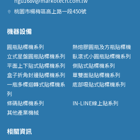
hgu168v@markotech.com.tw
桃園市
楊梅區
高上路一段450號
機器設備
圓瓶貼標機系列
熱熔膠圓瓶及方瓶貼標機
立式星盤圓瓶貼標機系列
臥滾式小圓瓶貼標機系列
平面上下貼式貼標機系列
側貼式貼標機系列
盒子折角封邊貼標機系列
單雙面貼貼標機系列
一瓶多標迴轉式貼標機系
底部吸貼式貼標機系列
列
條碼貼標機系列
IN-LINE線上貼系列
其他產業機械
相關資訊