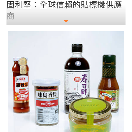
固利堅：全球信賴的貼標機供應
商
固利堅的貼標機已廣泛行銷至全球五大洲，包括北
美、南美、歐洲、中東、非洲、澳洲及亞洲。作為
一家通過 ISO-9002 與 CE 認證的專業貼標機製造
商，固利堅在貼標技術領域享有領先地位。我們自
豪地為客戶提供高品質的貼標機產品與創新自動化
解決方案，以滿足飲料/瓶裝水、食品、製藥/生
技、美妝、文具、五金等多元產業日益增長的需
求。
憑藉多年專業經驗，固利堅致力於確保每台貼標機
都達到最高製造標準，為客戶提供穩定、高效且精