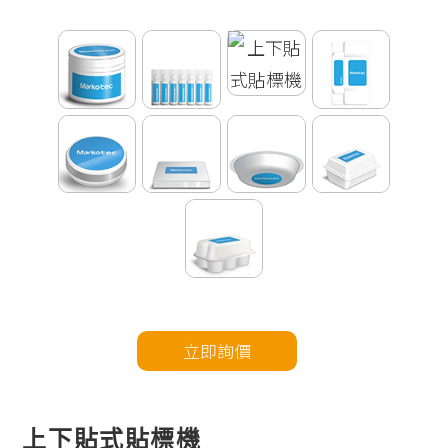
立即詢價
上下貼式貼標機