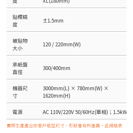
度
XL(180mm)
貼標精
±1.5mm
度
被貼物
120 / 220mm(W)
大小
承紙盤
300/400mm
直徑
機器尺
3000mm(L) × 780mm(W) ×
寸
1620mm(H)
電源
AC 110V/220V 50/60Hz(單相)；1.5kW
實際生產產出依客戶瓶型尺寸、形狀會有所差異，此規格表