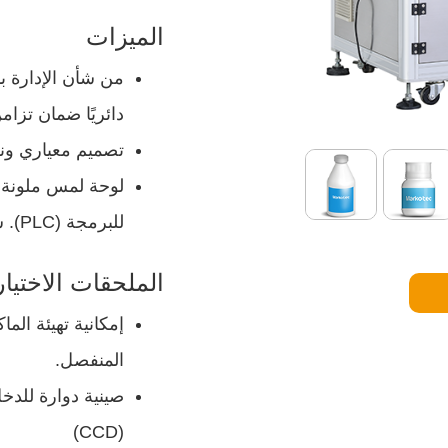
الميزات
من شأن الإدارة ب
دائريًا ضمان تزا
تصميم معياري ون
لوحة لمس ملونة 
للبرمجة (PLC). سهولة تعلم الاستخدام والتشغيل.
الملحقات الاختيار
إمكانية تهيئة ال
المنفصل.
صينية دوارة للدخ
(CCD)