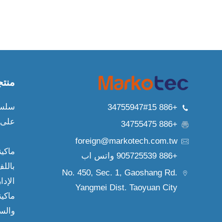
منت
سلسل
+886 34755947#15
على 
+886 34755475
foreign@markotech.com.tw
ماكي
+886 905725539 واتس اب
باللف
No. 450, Sec. 1, Gaoshang Rd.
الإدا
Yangmei Dist.
Taoyuan City
ماكي
والس