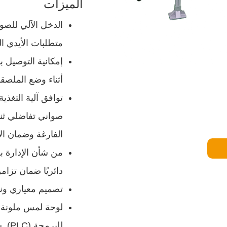
الميزات
الدخل الآلي للصو
متطلبات الأيدي ال
إمكانية التوصيل ب
أثناء وضع الملصق
توافق آلية التغذ
صواني تفاضلي ثنا
الفارغة وضمان ال
من شأن الإدارة ب
دائريًا ضمان تزا
تصميم معياري ون
لوحة لمس ملونة 
للبرمجة (PLC). سهولة تعلم الاستخدام والتشغيل.